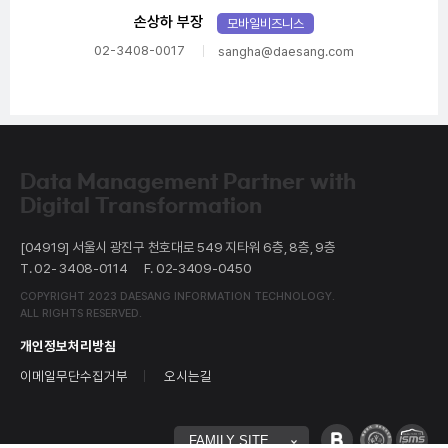
손상하 부장
모바일비즈니스
02-3408-0017
sangha@daesang.com
Data Management Partner with
Digital Transformation
[04919] 서울시 광진구 천호대로 549 지타워 6층, 8층, 9층
T. 02- 3408-0114
F. 02-3409-0450
COPYRIGHT 2023 DAESANG INFORMATION TECHNOLOGY.
ALL RIGHTS RESERVED.
개인정보처리방침
이메일무단수집거부
오시는길
네이버
대량문
정
FAMILY SITE
블로그
전송자
관